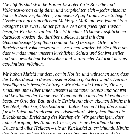
Gleichfalls sind sich die Bürger besagter Orte Barlethe und
Volkenesworden einig darin und verpflichten sich – jeder einzelne
hat sich dazu verpflichtet -, von jedem Pflug Landes zwei Scheffel
Gerste nach gebräuchlichem Meldorfer Maß und von jedem Haus
besagter Orte zwei Hühner für alle Zeit dem jeweiligen Pastor
besagter Kirche zu zahlen. Das ist in einer Urkunde ausführlicher
dargelegt worden, die darüber aufgesetzt und mit dem
Gemeindesiegel (Sigillum communitatis) besagter Orte – also
Barlethe und Volkenesworden – versehen worden ist. Sie bitten uns,
dass wir das unter unseren kirchlichen Schutz und Schirm stellen
und aus gewohntem Wohlwollen und verordneter Autorität heraus
genehmigen möchten.
Wir haben Mitleid mit dem, der in Not ist, und wünschen sehr, dass
der Gottesdienst in diesen unseren Zeiten gefördert werde. Darum
bewilligen wir besagte Anträge: Wir stellen die Früchte, Zinsen,
Einkünfte und Güter unter unseren kirchlichen Schutz und Schirm
und bewilligen der Gemeinde (Communitas) und den Einwohnern
besagter Orte den Bau und die Errichtung einer eigenen Kirche mit
Kirchhof, Glocken, Glockenturm, Taufbecken, mit Begräbnisrecht
für die Toten und anderem, was dazugehört. Wir geben ihnen die
Erlaubnis zur Errichtung des Kirchspiels. Wir genehmigen, dass –
unter Anrufung des Namens Christi, zur Ehre des allmächtigen
Gottes und aller Heiligen – die im Kirchspiel zu errichtende Kirche
den Namen und die Bezeichnung des heiligen Kreuzes und der