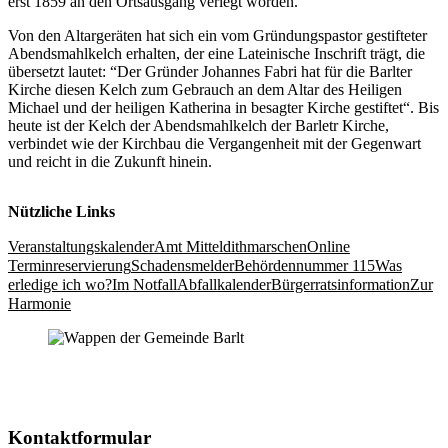
erst 1859 an den Ortsausgang verlegt worden.
Von den Altargeräten hat sich ein vom Gründungspastor gestifteter
Abendsmahlkelch erhalten, der eine Lateinische Inschrift trägt, die
übersetzt lautet: “Der Gründer Johannes Fabri hat für die Barlter
Kirche diesen Kelch zum Gebrauch an dem Altar des Heiligen
Michael und der heiligen Katherina in besagter Kirche gestiftet“. Bis
heute ist der Kelch der Abendsmahlkelch der Barletr Kirche,
verbindet wie der Kirchbau die Vergangenheit mit der Gegenwart
und reicht in die Zukunft hinein.
Nützliche Links
Veranstaltungs­kalender
Amt Mittel­dithmarschen
Online
Terminreservierung
Schadensmelder
Behördennummer 115
Was
erledige ich wo?
Im Notfall
Abfallkalender
Bürgerrats­information
Zur
Harmonie
Kontakt­formular