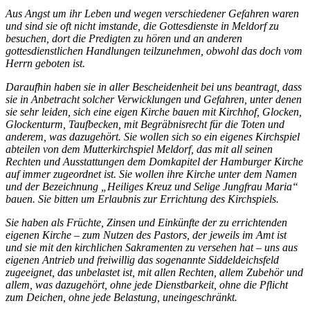
Aus Angst um ihr Leben und wegen verschiedener Gefahren waren
und sind sie oft nicht imstande, die Gottesdienste in Meldorf zu
besuchen, dort die Predigten zu hören und an anderen
gottesdienstlichen Handlungen teilzunehmen, obwohl das doch vom
Herrn geboten ist.
Daraufhin haben sie in aller Bescheidenheit bei uns beantragt, dass
sie in Anbetracht solcher Verwicklungen und Gefahren, unter denen
sie sehr leiden, sich eine eigen Kirche bauen mit Kirchhof, Glocken,
Glockenturm, Taufbecken, mit Begräbnisrecht für die Toten und
anderem, was dazugehört. Sie wollen sich so ein eigenes Kirchspiel
abteilen von dem Mutterkirchspiel Meldorf, das mit all seinen
Rechten und Ausstattungen dem Domkapitel der Hamburger Kirche
auf immer zugeordnet ist. Sie wollen ihre Kirche unter dem Namen
und der Bezeichnung „Heiliges Kreuz und Selige Jungfrau Maria“
bauen. Sie bitten um Erlaubnis zur Errichtung des Kirchspiels.
Sie haben als Früchte, Zinsen und Einkünfte der zu errichtenden
eigenen Kirche – zum Nutzen des Pastors, der jeweils im Amt ist
und sie mit den kirchlichen Sakramenten zu versehen hat – uns aus
eigenen Antrieb und freiwillig das sogenannte Siddeldeichsfeld
zugeeignet, das unbelastet ist, mit allen Rechten, allem Zubehör und
allem, was dazugehört, ohne jede Dienstbarkeit, ohne die Pflicht
zum Deichen, ohne jede Belastung, uneingeschränkt.