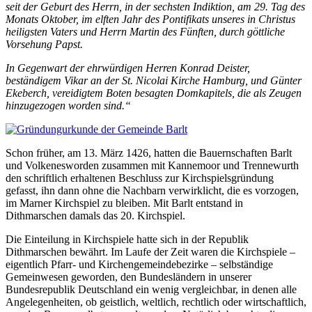
seit der Geburt des Herrn, in der sechsten Indiktion, am 29. Tag des
Monats Oktober, im elften Jahr des Pontifikats unseres in Christus
heiligsten Vaters und Herrn Martin des Fünften, durch göttliche
Vorsehung Papst.
In Gegenwart der ehrwürdigen Herren Konrad Deister,
beständigem Vikar an der St. Nicolai Kirche Hamburg, und Günter
Ekeberch, vereidigtem Boten besagten Domkapitels, die als Zeugen
hinzugezogen worden sind.“
Schon früher, am 13. März 1426, hatten die Bauernschaften Barlt
und Volkenesworden zusammen mit Kannemoor und Trennewurth
den schriftlich erhaltenen Beschluss zur Kirchspielsgründung
gefasst, ihn dann ohne die Nachbarn verwirklicht, die es vorzogen,
im Marner Kirchspiel zu bleiben. Mit Barlt entstand in
Dithmarschen damals das 20. Kirchspiel.
Die Einteilung in Kirchspiele hatte sich in der Republik
Dithmarschen bewährt. Im Laufe der Zeit waren die Kirchspiele –
eigentlich Pfarr- und Kirchengemeindebezirke – selbständige
Gemeinwesen geworden, den Bundesländern in unserer
Bundesrepublik Deutschland ein wenig vergleichbar, in denen alle
Angelegenheiten, ob geistlich, weltlich, rechtlich oder wirtschaftlich,