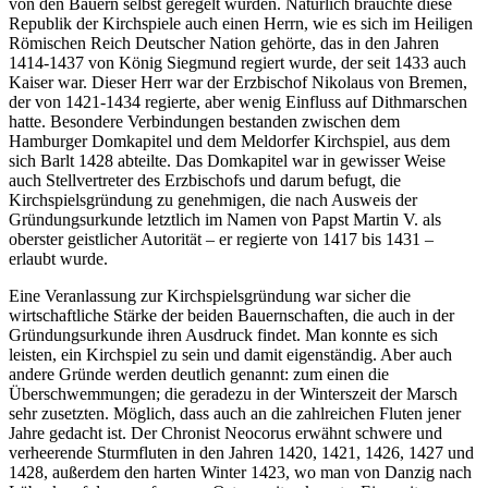
von den Bauern selbst geregelt wurden. Natürlich brauchte diese
Republik der Kirchspiele auch einen Herrn, wie es sich im Heiligen
Römischen Reich Deutscher Nation gehörte, das in den Jahren
1414-1437 von König Siegmund regiert wurde, der seit 1433 auch
Kaiser war. Dieser Herr war der Erzbischof Nikolaus von Bremen,
der von 1421-1434 regierte, aber wenig Einfluss auf Dithmarschen
hatte. Besondere Verbindungen bestanden zwischen dem
Hamburger Domkapitel und dem Meldorfer Kirchspiel, aus dem
sich Barlt 1428 abteilte. Das Domkapitel war in gewisser Weise
auch Stellvertreter des Erzbischofs und darum befugt, die
Kirchspielsgründung zu genehmigen, die nach Ausweis der
Gründungsurkunde letztlich im Namen von Papst Martin V. als
oberster geistlicher Autorität – er regierte von 1417 bis 1431 –
erlaubt wurde.
Eine Veranlassung zur Kirchspielsgründung war sicher die
wirtschaftliche Stärke der beiden Bauernschaften, die auch in der
Gründungsurkunde ihren Ausdruck findet. Man konnte es sich
leisten, ein Kirchspiel zu sein und damit eigenständig. Aber auch
andere Gründe werden deutlich genannt: zum einen die
Überschwemmungen; die geradezu in der Winterszeit der Marsch
sehr zusetzten. Möglich, dass auch an die zahlreichen Fluten jener
Jahre gedacht ist. Der Chronist Neocorus erwähnt schwere und
verheerende Sturmfluten in den Jahren 1420, 1421, 1426, 1427 und
1428, außerdem den harten Winter 1423, wo man von Danzig nach