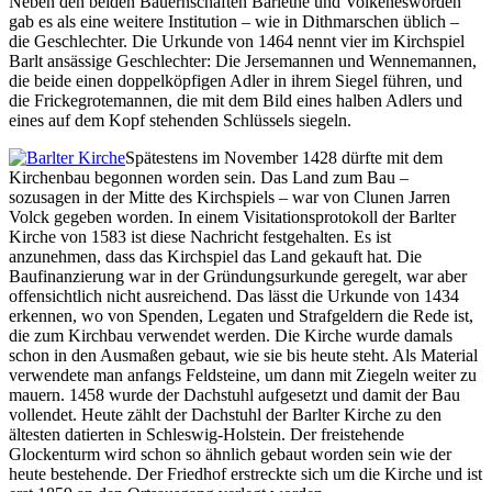
Neben den beiden Bauernschaften Barlethe und Volkenesworden
gab es als eine weitere Institution – wie in Dithmarschen üblich –
die Geschlechter. Die Urkunde von 1464 nennt vier im Kirchspiel
Barlt ansässige Geschlechter: Die Jersemannen und Wennemannen,
die beide einen doppelköpfigen Adler in ihrem Siegel führen, und
die Frickegrotemannen, die mit dem Bild eines halben Adlers und
eines auf dem Kopf stehenden Schlüssels siegeln.
Spätestens im November 1428 dürfte mit dem
Kirchenbau begonnen worden sein. Das Land zum Bau –
sozusagen in der Mitte des Kirchspiels – war von Clunen Jarren
Volck gegeben worden. In einem Visitationsprotokoll der Barlter
Kirche von 1583 ist diese Nachricht festgehalten. Es ist
anzunehmen, dass das Kirchspiel das Land gekauft hat. Die
Baufinanzierung war in der Gründungsurkunde geregelt, war aber
offensichtlich nicht ausreichend. Das lässt die Urkunde von 1434
erkennen, wo von Spenden, Legaten und Strafgeldern die Rede ist,
die zum Kirchbau verwendet werden. Die Kirche wurde damals
schon in den Ausmaßen gebaut, wie sie bis heute steht. Als Material
verwendete man anfangs Feldsteine, um dann mit Ziegeln weiter zu
mauern. 1458 wurde der Dachstuhl aufgesetzt und damit der Bau
vollendet. Heute zählt der Dachstuhl der Barlter Kirche zu den
ältesten datierten in Schleswig-Holstein. Der freistehende
Glockenturm wird schon so ähnlich gebaut worden sein wie der
heute bestehende. Der Friedhof erstreckte sich um die Kirche und ist