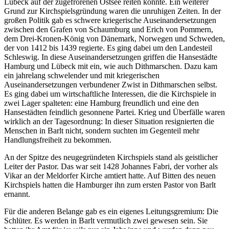
Lübeck auf der zugefrorenen Ostsee reiten konnte. Ein weiterer
Grund zur Kirchspielsgründung waren die unruhigen Zeiten. In der
großen Politik gab es schwere kriegerische Auseinandersetzungen
zwischen den Grafen von Schaumburg und Erich von Pommern,
dem Drei-Kronen-König von Dänemark, Norwegen und Schweden,
der von 1412 bis 1439 regierte. Es ging dabei um den Landesteil
Schleswig. In diese Auseinandersetzungen griffen die Hansestädte
Hamburg und Lübeck mit ein, wie auch Dithmarschen. Dazu kam
ein jahrelang schwelender und mit kriegerischen
Auseinandersetzungen verbundener Zwist in Dithmarschen selbst.
Es ging dabei um wirtschaftliche Interessen, die die Kirchspiele in
zwei Lager spalteten: eine Hamburg freundlich und eine den
Hansestädten feindlich gesonnene Partei. Krieg und Überfälle waren
wirklich an der Tagesordnung: In dieser Situation resignierten die
Menschen in Barlt nicht, sondern suchten im Gegenteil mehr
Handlungsfreiheit zu bekommen.
An der Spitze des neugegründeten Kirchspiels stand als geistlicher
Leiter der Pastor. Das war seit 1428 Johannes Fabri, der vorher als
Vikar an der Meldorfer Kirche amtiert hatte. Auf Bitten des neuen
Kirchspiels hatten die Hamburger ihn zum ersten Pastor von Barlt
ernannt.
Für die anderen Belange gab es ein eigenes Leitungsgremium: Die
Schlüter. Es werden in Barlt vermutlich zwei gewesen sein. Sie