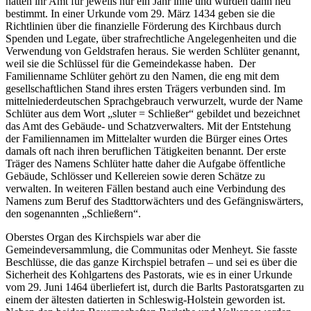
hatten ihr Amt für jeweils nur ein Jahr inne und wurden dann neu
bestimmt. In einer Urkunde vom 29. März 1434 geben sie die
Richtlinien über die finanzielle Förderung des Kirchbaus durch
Spenden und Legate, über strafrechtliche Angelegenheiten und die
Verwendung von Geldstrafen heraus. Sie werden Schlüter genannt,
weil sie die Schlüssel für die Gemeindekasse haben. Der
Familienname Schlüter gehört zu den Namen, die eng mit dem
gesellschaftlichen Stand ihres ersten Trägers verbunden sind. Im
mittelniederdeutschen Sprachgebrauch verwurzelt, wurde der Name
Schlüter aus dem Wort „sluter = Schließer“ gebildet und bezeichnet
das Amt des Gebäude- und Schatzverwalters. Mit der Entstehung
der Familiennamen im Mittelalter wurden die Bürger eines Ortes
damals oft nach ihren beruflichen Tätigkeiten benannt. Der erste
Träger des Namens Schlüter hatte daher die Aufgabe öffentliche
Gebäude, Schlösser und Kellereien sowie deren Schätze zu
verwalten. In weiteren Fällen bestand auch eine Verbindung des
Namens zum Beruf des Stadttorwächters und des Gefängniswärters,
den sogenannten „Schließern“.
Oberstes Organ des Kirchspiels war aber die
Gemeindeversammlung, die Communitas oder Menheyt. Sie fasste
Beschlüsse, die das ganze Kirchspiel betrafen – und sei es über die
Sicherheit des Kohlgartens des Pastorats, wie es in einer Urkunde
vom 29. Juni 1464 überliefert ist, durch die Barlts Pastoratsgarten zu
einem der ältesten datierten in Schleswig-Holstein geworden ist.