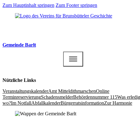
Zum Hauptinhalt springen
Zum Footer springen
Gemeinde Barlt
Nützliche Links
Veranstaltungs­kalender
Amt Mittel­dithmarschen
Online
Terminreservierung
Schadensmelder
Behördennummer 115
Was erledig
wo?
Im Notfall
Abfallkalender
Bürgerrats­information
Zur Harmonie