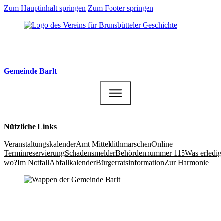
Zum Hauptinhalt springen
Zum Footer springen
Gemeinde Barlt
Nützliche Links
Veranstaltungs­kalender
Amt Mittel­dithmarschen
Online
Terminreservierung
Schadensmelder
Behördennummer 115
Was erledig
wo?
Im Notfall
Abfallkalender
Bürgerrats­information
Zur Harmonie