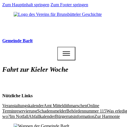
Zum Hauptinhalt springen
Zum Footer springen
Gemeinde Barlt
Fahrt zur Kieler Woche
Nützliche Links
Veranstaltungs­kalender
Amt Mittel­dithmarschen
Online
Terminreservierung
Schadensmelder
Behördennummer 115
Was erledig
wo?
Im Notfall
Abfallkalender
Bürgerrats­information
Zur Harmonie