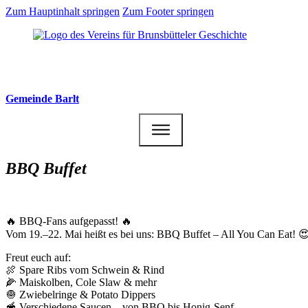
Zum Hauptinhalt springen
Zum Footer springen
Gemeinde Barlt
BBQ Buffet
🔥 BBQ-Fans aufgepasst! 🔥
Vom 19.–22. Mai heißt es bei uns: BBQ Buffet – All You Can Eat! 
Freut euch auf:
🍖 Spare Ribs vom Schwein & Rind
🌽 Maiskolben, Cole Slaw & mehr
🧅 Zwiebelringe & Potato Dippers
🥣 Verschiedene Saucen – von BBQ bis Honig-Senf