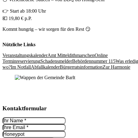
👉 Start ab 18:00 Uhr
💶 19,80 € p.P.
Kommt hungrig – wir sorgen für den Rest 😏
Nützliche Links
Veranstaltungs­kalender
Amt Mittel­dithmarschen
Online
Terminreservierung
Schadensmelder
Behördennummer 115
Was erledig
wo?
Im Notfall
Abfallkalender
Bürgerrats­information
Zur Harmonie
Kontakt­formular